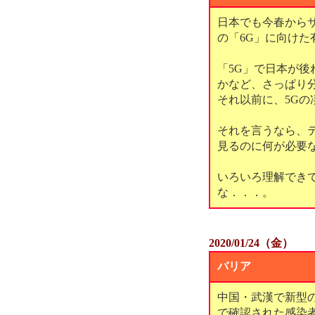
日本でも今春から
の「6G」に向け
「5G」で日本が
かなど、さっぱり
それ以前に、5G
それを言うなら、テ
見るのに何が必要
いろいろ理解でき
な．．．。
2020/01/24（金）
バリア
中国・武漢で新型
で確認された感染