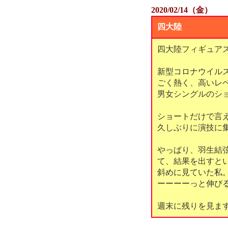
2020/02/14（金）
四大陸
四大陸フィギュア
新型コロナウイル
ごく熱く、高いレ
男女シングルのシ
ショートだけで言
久しぶりに演技に
やっぱり、羽生結
て、結果を出すと
斜めに見ていた私
ーーーーっと伸び
週末に残りを見ま