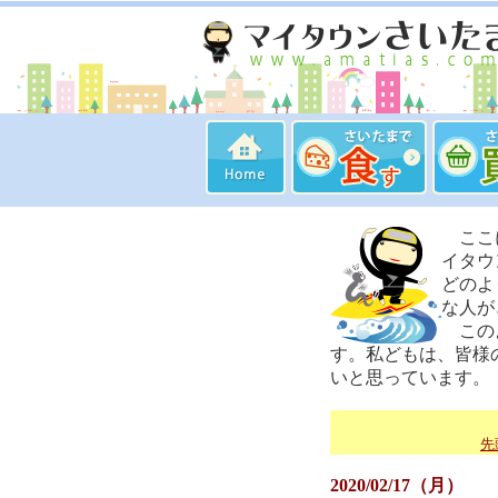
ここに
イタウ
どのよ
な人が
このよ
す。私どもは、皆様
いと思っています。
先
2020/02/17（月）