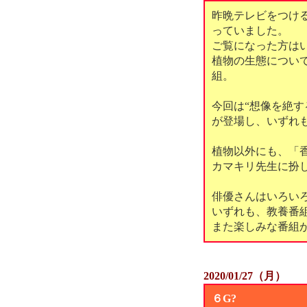
昨晩テレビをつける
っていました。
ご覧になった方は
植物の生態につい
組。
今回は“想像を絶す
が登場し、いずれ
植物以外にも、「
カマキリ先生に扮
俳優さんはいろい
いずれも、教養番
また楽しみな番組
2020/01/27（月）
６G?