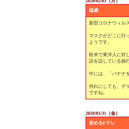
2020/02/03（月）
猛威
新型コロナウィル
マスクがどこに行
ようです。
欧米で東洋人に対
語を話している旅
中には、「バナナ
何れにしても、デ
ですね。
2020/01/31（金）
攻めるEテレ