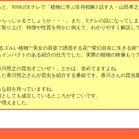
と、NHKのEテレで「植物に学ぶ生存戦略3 話す人・山田孝
いらっしゃるでしょうか・・・。また、Eテレの話になってしま
て取り上げ、特徴や性質を何かに例えて、わかりやすく解説し
るズルい植物”“美女の容姿で誘惑する花”“変幻自在に生きる術
もインパクトのある紹介の仕方でした。実際の植物の映像もリ
香川照之の昆虫すごいぜ！」とかは、攻めてますよね。
した香川照之さんが昆虫を紹介する番組です。香川さんの昆虫
ろな顔を持っていますね。
組としても成立しているところがすごいです。
が増えました。