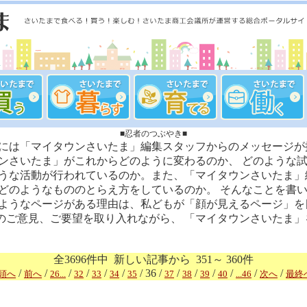
■忍者のつぶやき■
は「マイタウンさいたま」編集スタッフからのメッセージが
ンさいたま」がこれからどのように変わるのか、 どのような
うな活動が行われているのか。また、「マイタウンさいたま」
どのようなもののとらえ方をしているのか。 そんなことを書
うなページがある理由は、私どもが「顔が見えるページ」を
のご意見、ご要望を取り入れながら、 「マイタウンさいたま」
全3696件中 新しい記事から 351～ 360件
/
/
/
/
/
/
/ 36 /
/
/
/
/
/
/
頭へ
前へ
26...
32
33
34
35
37
38
39
40
...46
次へ
最終