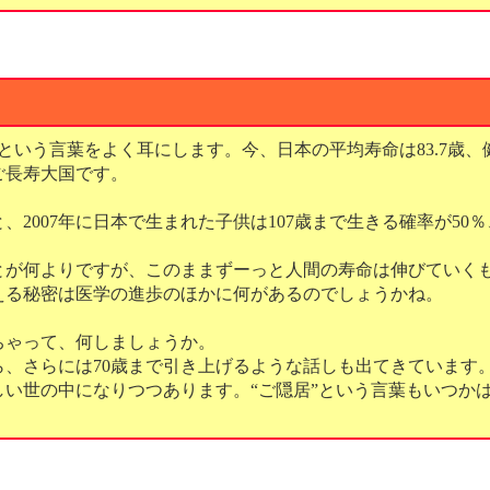
」という言葉をよく耳にします。今、日本の平均寿命は83.7歳、健
ご長寿大国です。
、2007年に日本で生まれた子供は107歳まで生きる確率が50
とが何よりですが、このままずーっと人間の寿命は伸びていく
える秘密は医学の進歩のほかに何があるのでしょうかね。
ちゃって、何しましょうか。
ら、さらには70歳まで引き上げるような話しも出てきています
しい世の中になりつつあります。“ご隠居”という言葉もいつか