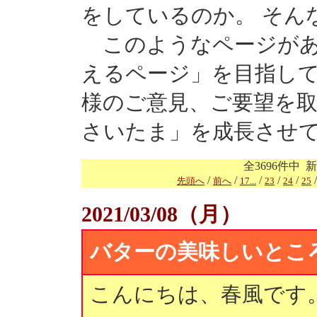
をしているのか。 そん
このようなページがあ
えるページ」を目指し
様のご意見、ご要望を取
さいたま」を成長させ
全3696件中 
/
/
/
/
/
先頭へ
前へ
17...
23
24
25
2021/03/08（月）
バターの美味しいとこ
こんにちは、春風です