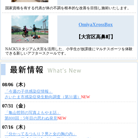
国家資格を有する代表が体の不調を根本的な改善を目指し施術いたします。
OmiyaXrossBox
【大宮区高鼻町】
NACK5スタジアム大宮を活用した、小学生が放課後にマルチスポーツを体験
できる新しいアフタースクールです。
08/06（木）
「今週の子供感染症情報」
さいたま市感染症発生動向調査（第31週）
NEW
07/31（金）
「亀山哲郎の写真よもやま話」
第800回：5年目の思わぬ発見
NEW
07/16（木）
「分かってるつもり？男と女の胸の内」