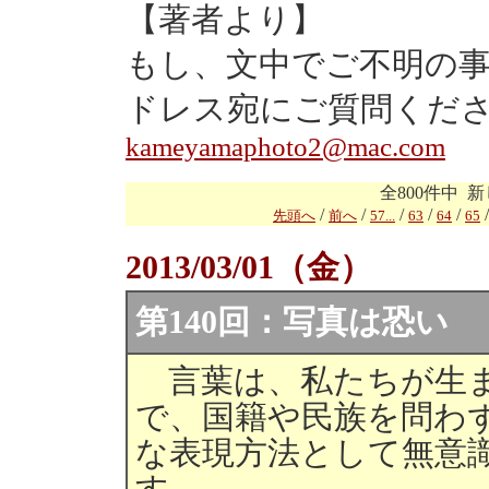
【著者より】
もし、文中でご不明の
ドレス宛にご質問くだ
kameyamaphoto2@mac.com
全800件中 新
/
/
/
/
/
先頭へ
前へ
57...
63
64
65
2013/03/01（金）
第140回：写真は恐い
言葉は、私たちが生ま
で、国籍や民族を問わ
な表現方法として無意
す。