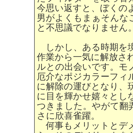
今思い返すと、ぼくの
男がよくもまぁそんな
と不思議でなりません
しかし、ある時期を境
作業から一気に解放さ
ルとの出会いです。モ
厄介なポジカラーフィ
に解除の運びとなり、
に目を輝かせ嬉々とし
つきました。やがて翻
さに欣喜雀躍。
何事もメリットとデメ