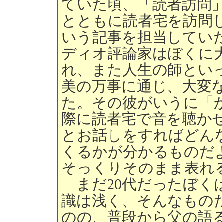
ていた頃、「読者訪問
とともに読者宅を訪問
いう記事を担当してい
ディオ評論家はぼくに
れ、また人生の師とい
美の万事に通じ、大変
た。その彼がいうに「
際に読者宅で音を聴か
とお話しをすればどん
くるかが分かるものだ
そっくりそのまま表れ
まだ20代だったぼく
識は浅く、そんなもの
のの、普段から父の語