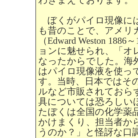
ぼくがパイロ現像には
も昔のことで、アメリカ
（Edward Weston 
ョンに魅せられ、「オ
なったからでした。海
はパイロ現像液を使っ
す。当時、日本ではそ
ルなど市販されておら
具については恐ろしい
たぼくは全国の化学薬
かけまくり、担当者か
うのか？」と怪訝な口