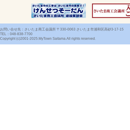
お問い合せ先：さいたま商工会議所 〒330-0063 さいたま市浦和区高砂3-17-15
TEL：048-838-7700
Copyright (c)2001-2025.MyTown Saitama.All rights reserved.