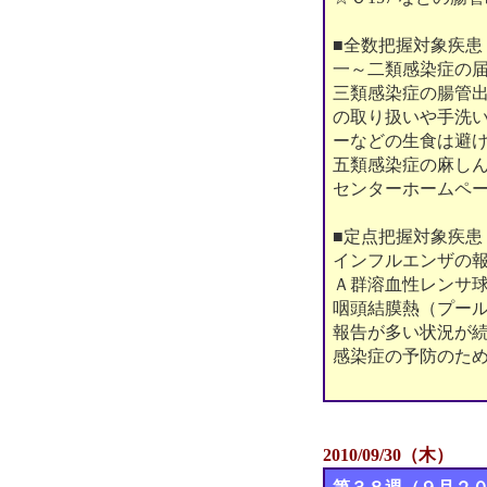
■全数把握対象疾患
一～二類感染症の
三類感染症の腸管出
の取り扱いや手洗
ーなどの生食は避
五類感染症の麻しん
センターホームペ
■定点把握対象疾患
インフルエンザの報
Ａ群溶血性レンサ
咽頭結膜熱（プー
報告が多い状況が
感染症の予防のた
2010/09/30（木）