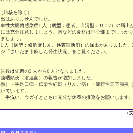
（結核を除く）
届出はありませんでした。
血性大腸菌感染症1 人（病型：患者、血清型：Ｏ157）の届出
いには充分注意しましょう。肉などの食材は中心部までしっか
けましょう。
1 人（病型：修飾麻しん、検査診断例）の届出がありました
ージ「さいたま市麻しん発生状況」をご覧ください。
告数は先週の3 人から0 人となりました。
球菌咽頭炎（溶連菌）の報告が増加しました。
ル熱）・手足口病・伝染性紅斑（りんご病）・流行性耳下腺炎
続いています。
め、手洗い、ウガイとともに充分な休養の推奨をお願いします
（