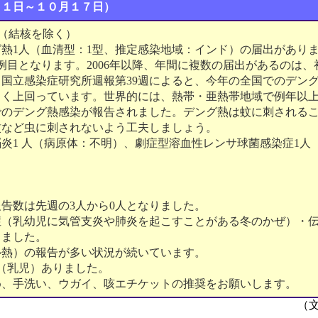
１１日～１０月１７日）
（結核を除く）
熱1人（血清型：1型、推定感染地域：インド）の届出があり
例目となります。2006年以降、年間に複数の届出があるのは、初
件）。国立感染症研究所週報第39週によると、今年の全国でのデング
きく上回っています。世界的には、熱帯・亜熱帯地域で例年以
でのデング熱感染が報告されました。デング熱は蚊に刺される
蚊など虫に刺されないよう工夫しましょう。
炎1 人（病原体：不明）、劇症型溶血性レンサ球菌感染症1人
。
告数は先週の3人から0人となりました。
症（乳幼児に気管支炎や肺炎を起こすことがある冬のかぜ）・
しました。
ル熱）の報告が多い状況が続いています。
（乳児）ありました。
め、手洗い、ウガイ、咳エチケットの推奨をお願いします。
（