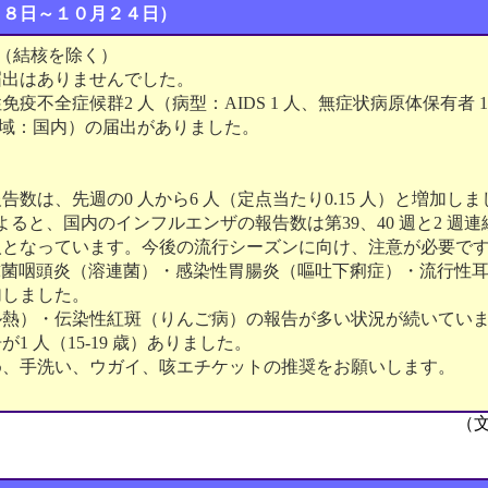
１８日～１０月２４日）
（結核を除く）
届出はありませんでした。
疫不全症候群2 人（病型：AIDS 1 人、無症状病原体保有者 
地域：国内）の届出がありました。
告数は、先週の0 人から6 人（定点当たり0.15 人）と増加し
によると、国内のインフルエンザの報告数は第39、40 週と2 週連
1 人となっています。今後の流行シーズンに向け、注意が必要で
球菌咽頭炎（溶連菌）・感染性胃腸炎（嘔吐下痢症）・流行性
加しました。
ル熱）・伝染性紅斑（りんご病）の報告が多い状況が続いてい
1 人（15-19 歳）ありました。
め、手洗い、ウガイ、咳エチケットの推奨をお願いします。
（