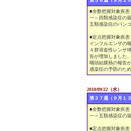
第３８週（９月２
■全数把握対象疾患
一～四類感染症の
五類感染症のバンコ
■定点把握対象疾患
インフルエンザの報
Ａ群溶血性レンサ
告が増加しました
咽頭結膜熱の報告
感染症の予防のた
2010/09/22（水）
第３７週（９月１
■全数把握対象疾患
一～五類感染症の
■定点把握対象疾患