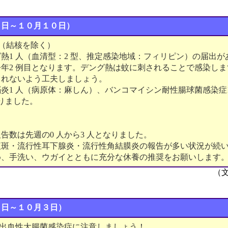
４日～１０月１０日）
（結核を除く）
熱1 人（血清型：2 型、推定感染地域：フィリピン）の届出
年2 例目となります。デング熱は蚊に刺されることで感染し
されないよう工夫しましょう。
炎1 人（病原体：麻しん）、バンコマイシン耐性腸球菌感染症
ありました。
告数は先週の0 人から3 人となりました。
紅斑・流行性耳下腺炎・流行性角結膜炎の報告が多い状況が続
め、手洗い、ウガイとともに充分な休養の推奨をお願いします
（
７日～１０月３日）
腸管出血性大腸菌感染症に注意しましょう！