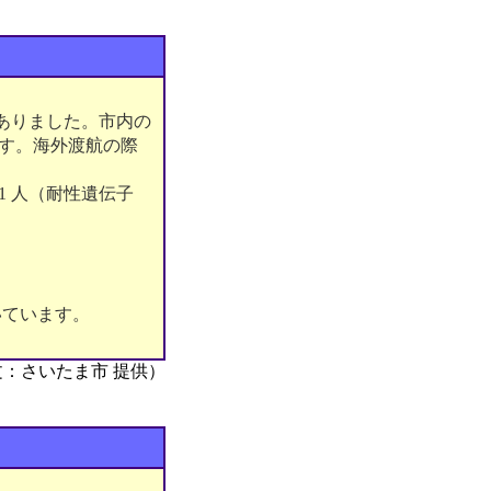
がありました。市内の
ます。海外渡航の際
1 人（耐性遺伝子
いています。
。
文：さいたま市 提供）