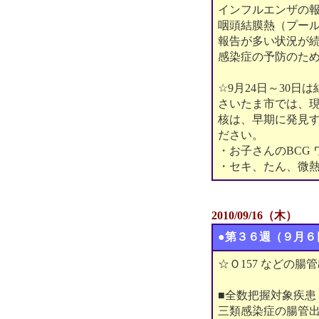
インフルエンザの報
咽頭結膜熱（プー
報告が多い状況が
感染症の予防のた
☆9月24日～30日
さいたま市では、現
核は、早期に発見
ださい。
・お子さんのBCG
・セキ、たん、微熱
2010/09/16（木）
●第３６週（９月６
☆Ｏ157 などの
■全数把握対象疾患
三類感染症の腸管出血