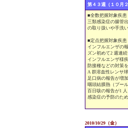
第４３週（１０月
■全数把握対象疾患
三類感染症の腸管出
の取り扱いや手洗
■定点把握対象疾患
インフルエンザの報
ズン初めて2 週連
インフルエンザ様
防接種などの対策
A 群溶血性レンサ
足口病の報告が増
咽頭結膜熱（プー
百日咳の報告が1 
感染症の予防のた
2010/10/29（金）