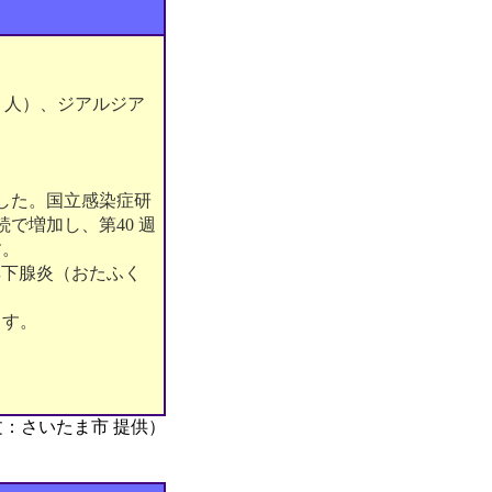
1 人）、ジアルジア
ました。国立感染症研
続で増加し、第40 週
す。
耳下腺炎（おたふく
ます。
文：さいたま市 提供）