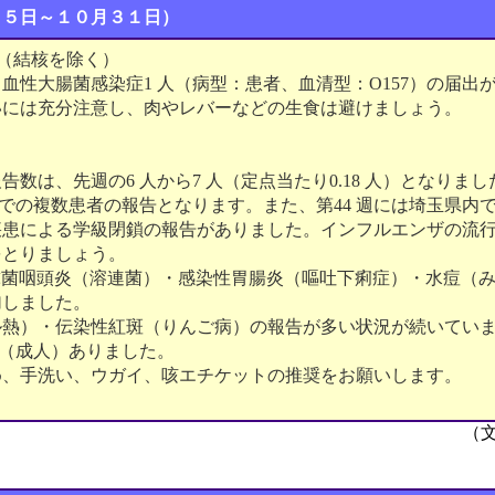
２５日～１０月３１日）
（結核を除く）
血性大腸菌感染症1 人（病型：患者、血清型：O157）の届出
いには充分注意し、肉やレバーなどの生食は避けましょう。
告数は、先週の6 人から7 人（定点当たり0.18 人）となりま
続での複数患者の報告となります。また、第44 週には埼玉県内
疾患による学級閉鎖の報告がありました。インフルエンザの流
をとりましょう。
球菌咽頭炎（溶連菌）・感染性胃腸炎（嘔吐下痢症）・水痘（
加しました。
ル熱）・伝染性紅斑（りんご病）の報告が多い状況が続いてい
人（成人）ありました。
め、手洗い、ウガイ、咳エチケットの推奨をお願いします。
（