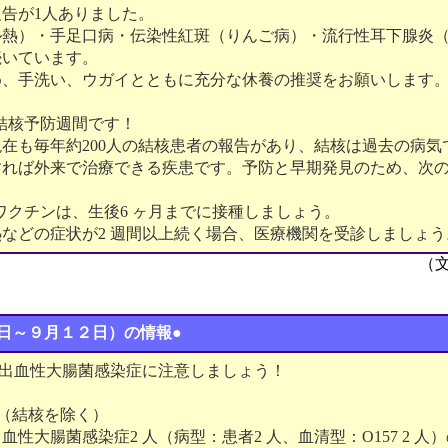
告が1人ありました。
ル熱）・手足口病・伝染性紅斑（りんご病）・流行性耳下腺炎
続いています。
め、手洗い、ウガイとともに充分な休養の推奨をお願いします
は結核予防週間です！
在も毎年約200人の結核患者の報告があり、結核は過去の病気
すれば外来で治療できる疾患です。予防と早期発見のため、次
 ワクチンは、生後6 ヶ月までに接種しましょう。
などの症状が2 週間以上続く場合、医療機関を受診しましょう
（
日～９月１２日）の情報●
腸管出血性大腸菌感染症に注意しましょう！
（結核を除く）
性大腸菌感染症2 人（病型：患者2 人、血清型：O157 2 人