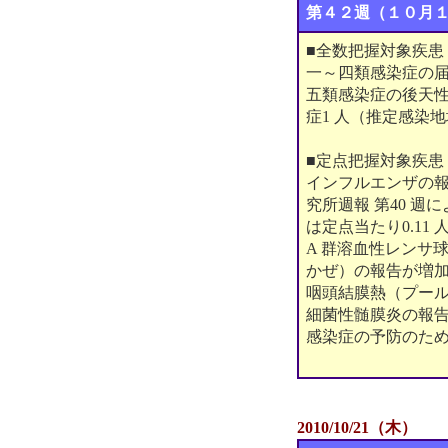
第４２週（１０月
■全数把握対象疾患
一～四類感染症の
五類感染症の後天性免
症1 人（推定感染
■定点把握対象疾患
インフルエンザの報
究所週報 第40 週
は定点当たり0.1
A 群溶血性レンサ
かぜ）の報告が増
咽頭結膜熱（プー
細菌性髄膜炎の報告が
感染症の予防のた
2010/10/21（木）