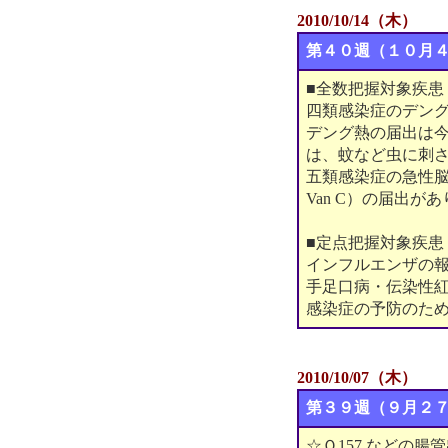
2010/10/14（木）
第４０週（１０月
■全数把握対象疾患
四類感染症のデング
デング熱の届出は今
は、蚊など虫に刺
五類感染症の急性脳
Van C）の届出が
■定点把握対象疾患
インフルエンザの報
手足口病・伝染性
感染症の予防のた
2010/10/07（木）
第３９週（９月２
☆Ｏ157 などの