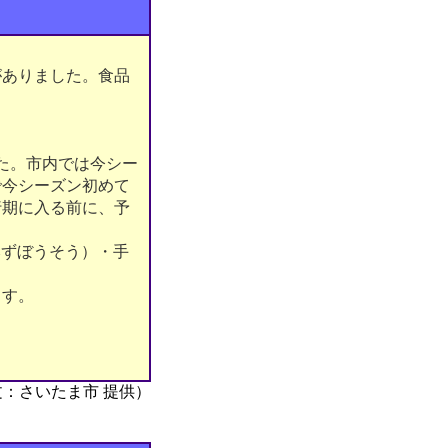
がありました。食品
した。市内では今シー
で今シーズン初めて
行期に入る前に、予
みずぼうそう）・手
ます。
文：さいたま市 提供）