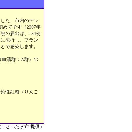
ました。市内のデン
めてです（2007年
熱の届出は、184例
上に流行し、フラン
ことで感染します。
（血清群：A群）の
伝染性紅斑（りんご
文：さいたま市 提供）