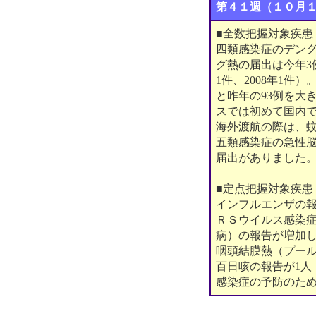
第４１週（１０月
■全数把握対象疾患
四類感染症のデング
グ熱の届出は今年3
1件、2008年1
と昨年の93例を大
スでは初めて国内
海外渡航の際は、
五類感染症の急性脳
届出がありました
■定点把握対象疾患
インフルエンザの報
ＲＳウイルス感染
病）の報告が増加
咽頭結膜熱（プー
百日咳の報告が1人
感染症の予防のた