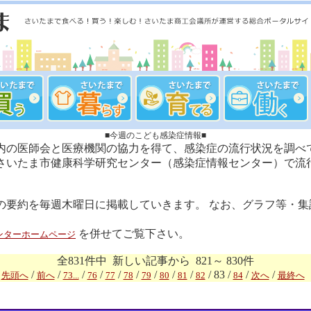
■今週のこども感染症情報■
内の医師会と医療機関の協力を得て、感染症の流行状況を調べ
さいたま市健康科学研究センター（感染症情報センター）で流
の要約を毎週木曜日に掲載していきます。 なお、グラフ等・集
を併せてご覧下さい。
ンターホームページ
全831件中 新しい記事から 821～ 830件
/
/
/
/
/
/
/
/
/
/ 83 /
/
/
先頭へ
前へ
73...
76
77
78
79
80
81
82
84
次へ
最終へ