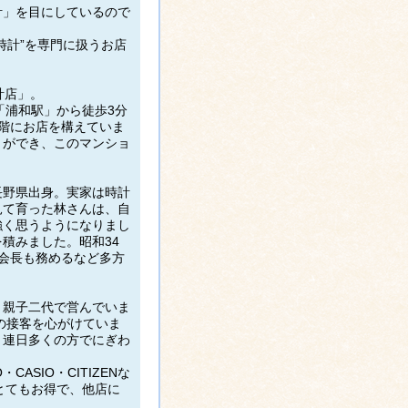
計」を目にしているので
時計”を専門に扱うお店
計店」。
「浦和駅」から徒歩3分
階にお店を構えていま
とができ、このマンショ
長野県出身。実家は時計
見て育った林さんは、自
強く思うようになりまし
積みました。昭和34
会長も務めるなど多方
と親子二代で営んでいま
の接客を心がけていま
、連日多くの方でにぎわ
ASIO・CITIZENな
ととてもお得で、他店に