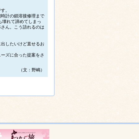
です。
腕時計の鎖溶接修理まで
も壊れて諦めてしまっ
林さん。こう語れるのは
に出したいけど直せるお
？
ニーズに合った提案をさ
（文：野嶋）