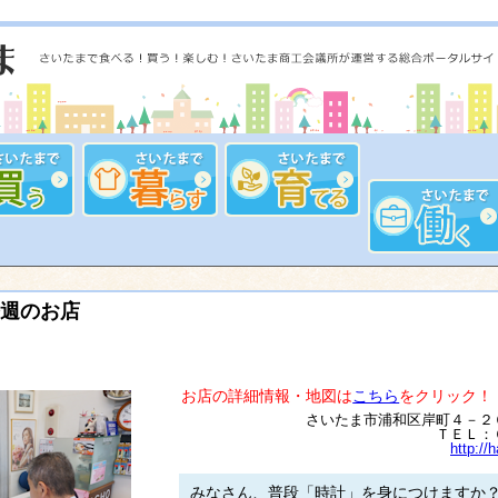
週のお店
お店の詳細情報・地図は
こちら
をクリック！
さいたま市浦和区岸町４－２
ＴＥＬ：
http://
みなさん、普段「時計」を身につけますか