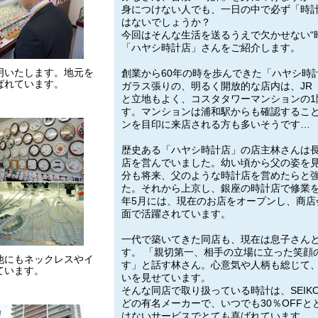
身につけない人でも、一日の中で必ず「時
はないでしょうか？
今回はそんな生活を送るうえで欠かせない“
「ハヤシ時計店」さんをご紹介します。
明いたします。地元を
創業から60年の時を歩んできた「ハヤシ時
ばれています。
ガラス張りの、明るく開放的な店内は、JR
と立地もよく、コスタタワーマンションの1
す。マンションは浦和駅からも確認するこ
ンを目印に来店される方も多いそうです…
歴史ある「ハヤシ時計店」の店主林さんは
店を営んでいました。幼い頃から父の姿を
分も将来、父のような時計店を営めたらと
た。それから上京し、銀座の時計店で修業を
年5月には、現在のお店をオープンし、商店
面で活躍されています。
一代で築いてきた同店も、現在は息子さん
す。 「親切第一、相手の立場に立った笑顔
他にもネックレスやイ
す」と話す林さん。心意気や人柄も総じて
ています。
いを見せています。
そんな同店で取り扱っている時計は、SEIKO・C
どの有名メーカーで、いつでも30％OFF
はないサービスでとても喜ばれています。