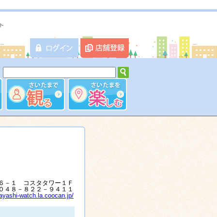
６－１ コスタタワー１Ｆ
０４８－８２２－９４１１
hayashi-watch.la.coocan.jp/
？