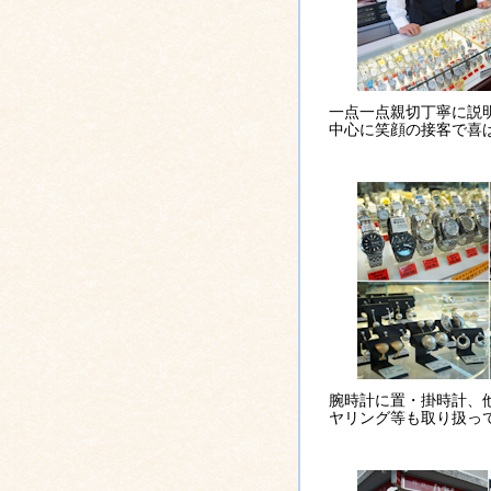
一点一点親切丁寧に説
中心に笑顔の接客で喜
腕時計に置・掛時計、
ヤリング等も取り扱っ