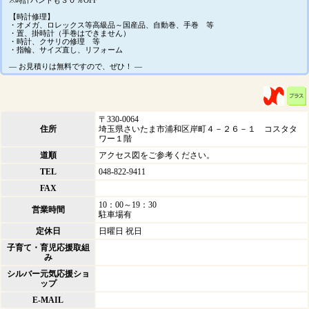
※時計バンドも３０％OFF
【時計修理】
・オメガ、ロレックス等高級品～国産品、自動巻、手巻 等
・置、掛時計（手巻はできません）
・時計、クサリの修理 等
・指輪、サイズ直し、リフォーム
― お見積りは無料ですので、ぜひ！ ―
〒330-0064
住所
埼玉県さいたま市浦和区岸町４－２６－１ コスタタ
ワー１階
道順
アクセス図をご参考ください。
TEL
048-822-9411
FAX
10：00～19：30
営業時間
駐車場有
定休日
日曜日 祝日
子育て・育児応援取組
み
シルバー元気応援ショ
ップ
E-MAIL