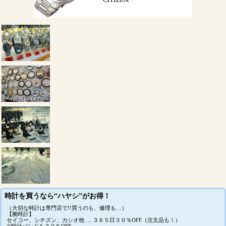
時計を買うなら“ハヤシ”がお得！
（大切な時計は専門店で!!買うのも、修理も…）
【腕時計】
セイコー、シチズン、カシオ他 … ３６５日３０％OFF（注文品も！）