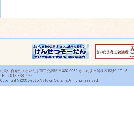
お問い合せ先：さいたま商工会議所 〒330-0063 さいたま市浦和区高砂3-17-15
TEL：048-838-7700
Copyright (c)2001-2025.MyTown Saitama.All rights reserved.