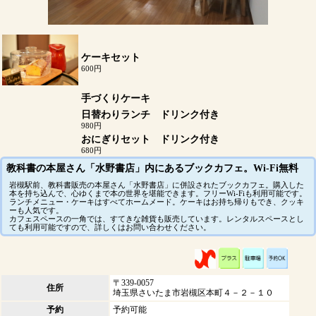
ケーキセット
600円
手づくりケーキ
日替わりランチ ドリンク付き
980円
おにぎりセット ドリンク付き
680円
教科書の本屋さん「水野書店」内にあるブックカフェ。Wi-Fi無料
岩槻駅前、教科書販売の本屋さん「水野書店」に併設されたブックカフェ。購入した
本を持ち込んで、心ゆくまで本の世界を堪能できます。フリーWi-Fiも利用可能です。
ランチメニュー・ケーキはすべてホームメード。ケーキはお持ち帰りもでき、クッキ
ーも人気です。
カフェスペースの一角では、すてきな雑貨も販売しています。レンタルスペースとし
ても利用可能ですので、詳しくはお問い合わせください。
〒339-0057
住所
埼玉県さいたま市岩槻区本町４－２－１０
予約
予約可能