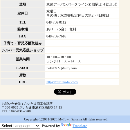
道順
東武アーバンパークライン岩槻駅より徒歩5分
水曜日
定休日
その他：水野書店定休日の第2・4日曜日
TEL
048-756-0112
（5台）
駐車場
あり
無料
FAX
048-756-7616
子育て・育児応援取組み
シルバー元気応援ショップ
10：00～18：00
営業時間
ランチ11：30～14：00
E-MAIL
fwkd5977@nifty.com
席数
URL
https://mizuno-bk.com/
お問い合せ先：さいたま商工会議所
〒330-0063 さいたま市浦和区高砂3-17-15
TEL：048-838-7700
Copyright (c)2001-2025.MyTown Saitama.All rights reserved.
Powered by
Translate