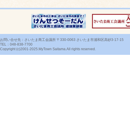
お問い合せ先：さいたま商工会議所 〒330-0063 さいたま市浦和区高砂3-17-15
TEL：048-838-7700
Copyright (c)2001-2025.MyTown Saitama.All rights reserved.