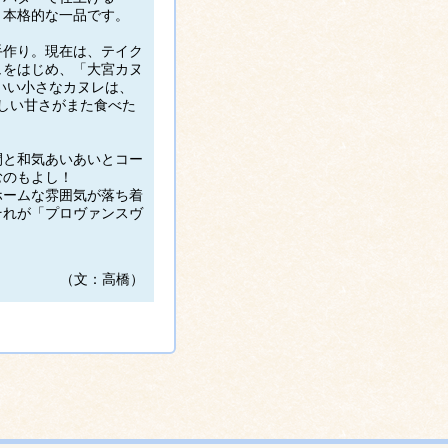
、本格的な一品です。
手作り。現在は、テイク
ュをはじめ、「大宮カヌ
いい小さなカヌレは、
しい甘さがまた食べた
間と和気あいあいとコー
むのもよし！
ホームな雰囲気が落ち着
それが「プロヴァンスヴ
（文：高橋）