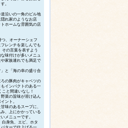
ます。
参道沿いの一角のビル地
に隠れ家のようなお店
ットホームな雰囲気の店
持つ、オーナーシェフ
にフレンチを楽しんでも
 その言葉を表すよう
的な味付けが多いメニュ
性や家族連れでも満足で
ツ」と「海の幸の盛り合
ほろの豚肉がキャベツの
目もインパクトのある一
くこと間違いなし！
、野菜の旨味が溶け込ん
ポイント。
た甘味のあるスープに、
込み、上にかかっている
ないメニューです。
、白身魚、エビ、ホタ
とバターで仕上げる一