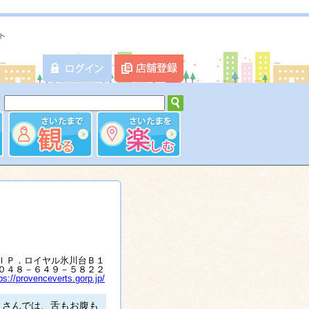
ＩＰ．ロイヤル氷川台Ｂ１
０４８－６４９－５８２２
ps://provenceverts.gorp.jp/
」さんでは、舌もお腹も