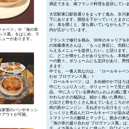
満足できる、南フランス料理を提供してい
大宮駅東口駅前通りをまっすぐ進み、氷川
下にあります。階段を下がっていくとまさ
が。扉を開くと、落ち着いていながらもア
キャベツ」や「海の幸
内が広がっています。
ァンス風」をはじめ、ラ
ニューがあります。
フランスで修行を積み、30年のキャリアを
の加藤康光さんは、「もっと身近に、気軽
らえるメニューを提供したい」と語ります。
に、どこか懐かしさがありながらも、本格
ーの数々。ボリュームにも定評があり、男
きます。
中でも、一番人気なのは、「ロールキャベ
わせ プロヴァンス風」！
「ロールキャベツ」は、きめ細やかでほろ
中にたっぷり入った、ボリューミーで見た
品。 中に入っている豚肉のふわふわ感に驚
やわらかさの秘訣は、細かく挽いた豚肉に
だ出汁と卵をたくさん加えているところが
肉の筋やニンジン、玉ねぎから出汁をとっ
自家製のパンやキッシ
じっくりと煮込んだロールキャベツが染み
クアウトが可能。
トマトソースの酸味とマッチし、飽きの来
「海の幸の盛り合わせ プロヴァンス風」は
テ、イカ等をふんだんに使った、白ワイン