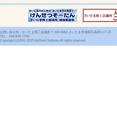
お問い合せ先：さいたま商工会議所 〒330-0063 さいたま市浦和区高砂3-17-15
TEL：048-838-7700
Copyright (c)2001-2025.MyTown Saitama.All rights reserved.