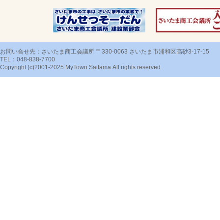
お問い合せ先：さいたま商工会議所 〒330-0063 さいたま市浦和区高砂3-17-15
TEL：048-838-7700
Copyright (c)2001-2025.MyTown Saitama.All rights reserved.