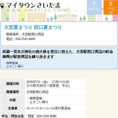
大宮夏まつり 西口夏まつり
開催場所：大宮駅西口周辺
電話：050-5541-8600
武蔵一宮氷川神社の例大祭を翌日に控えた、大宮駅西口周辺の町会
御輿が駅前周辺を練り歩きます
・御輿渡御
・よさこい踊り
2026/07/31（金） 17:00〜21:00
開催日時
※※雨天決行(一部変更、中止)
開催場所
大宮駅西口周辺
・御輿渡御
内容
・よさこい踊り
主催者
スパークカーニバル実行委員会
申込・問合せ先
TEL
050-5541-8600