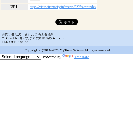
URL
https://visitsaitamacity.jp/events/22?from=index
お問い合せ先：さいたま商工会議所
〒330-0063 さいたま市浦和区高砂3-17-15
TEL：048-838-7700
Copyright (c)2001-2025.MyTown Saitama.All rights reserved.
Powered by
Translate