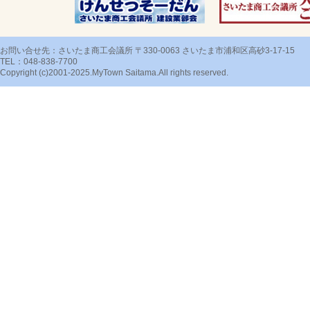
お問い合せ先：さいたま商工会議所 〒330-0063 さいたま市浦和区高砂3-17-15
TEL：048-838-7700
Copyright (c)2001-2025.MyTown Saitama.All rights reserved.