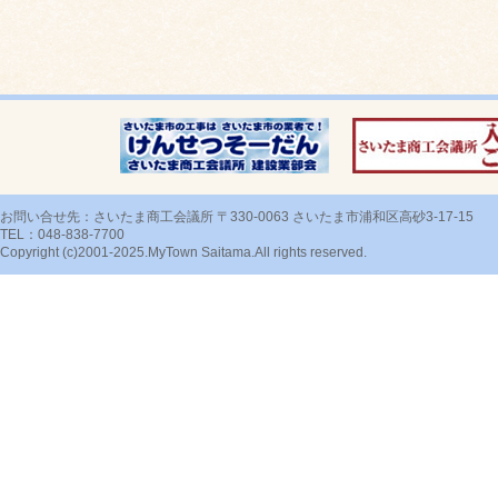
お問い合せ先：さいたま商工会議所 〒330-0063 さいたま市浦和区高砂3-17-15
TEL：048-838-7700
Copyright (c)2001-2025.MyTown Saitama.All rights reserved.