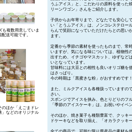
うふアイス」と、こだわりの原料を使った
リーンワゴン」さんをご紹介します。
子供からお年寄りまで、どなたでも安心し
い「とうふアイス」は、ノンコレステロー
ズも複数用意していま
らんで笑顔になっていただけたらとの思い
国配送可能です。
ます。
定番から季節の素材を使ったものまで、常時
いますが、気になる味については、植物性
出すため、イチゴやマスカット、ゆずなど
いとなっています。
甘味料には大豆との相性も良いオリゴ糖を
はさっぱり。
今の時期は「黒蜜きな粉」がおすすめです
また、ミルクアイスも各種扱っていますの
さい。
スポンジでアイスを挟み、色とりどりのフ
「季節のアイスケーキ」は、お祝いやイベ
そのほか「えごまドレ
糖」などのオリジナル
そのほか、焼き菓子も種類豊富で、クッキ
ドケーキなどを取り揃え、「オカラクッキ
全ての商品で、可能な限り県産品の素材を