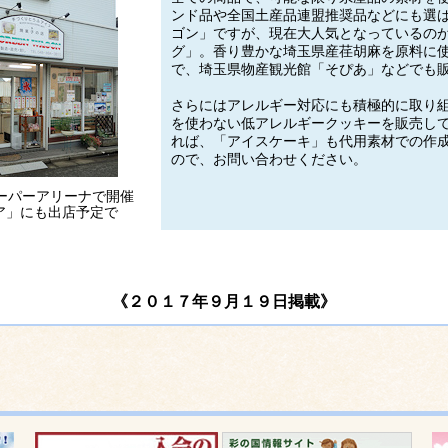
ンド品や全国土産品連盟推奨品などにも選
ゴン」ですが、現在大人気となっているの
グ」。香り豊かな埼玉県産荏胡麻を原料に
で、埼玉県物産観光館「そぴあ」などでも
さらにはアレルギー対応にも積極的に取り
を使わない低アレルギークッキーを販売し
れば、「アイスケーキ」も代用素材での作
ので、お問い合わせください。
ーパーアリーナで開催
ア」にも出店予定で
《２０１７年９月１９日掲載》