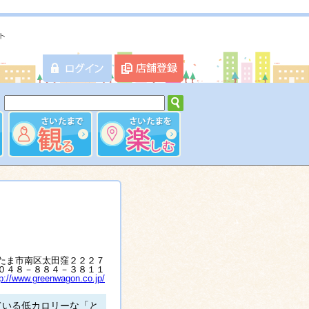
たま市南区太田窪２２２７
０４８－８８４－３８１１
tp://www.greenwagon.co.jp/
ている低カロリーな「と