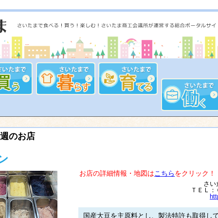
週のお店
ン
お店の詳細情報・地図は
こちら
をクリック！
さい
ＴＥＬ：
ht
国産大豆を主原料とし、製法特許も取得し