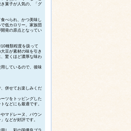
焼き菓子が人気の、「グ
て食べられ、かつ美味し
ルで低カロリー。家族団
が開発の原点となってい
10種類程度を扱って
の大豆が素材の味を引き
は、驚くほど濃厚な味わ
使用しているので、後味
！
で、併せてお楽しみくだ
ルーツをトッピングした
ントなどにも最適です。
ーやマドレーヌ、パウン
ー」などが好評です。
使用し、彩の国優良ブラ