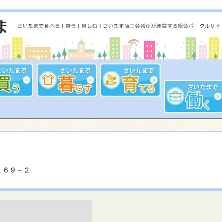
１６９－２