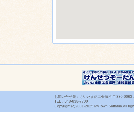
お問い合せ先：さいたま商工会議所 〒330-0063 
TEL：048-838-7700
Copyright (c)2001-2025.MyTown Saitama.All righ