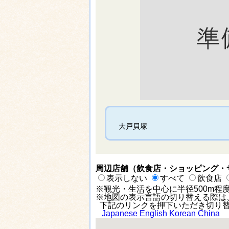
大戸貝塚
周辺店舗（飲食店・ショッピング・
表示しない
すべて
飲食店
※観光・生活を中心に半径500m程
※地図の表示言語の切り替える際は
下記のリンクを押下いただき切り替
Japanese
English
Korean
China