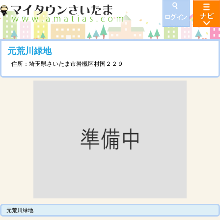
元荒川緑地
住所：埼玉県さいたま市岩槻区村国２２９
元荒川緑地